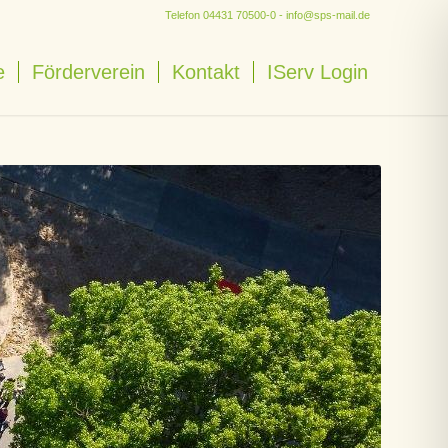
Telefon
04431 70500-0
-
info@sps-mail.de
e
Förderverein
Kontakt
IServ Login