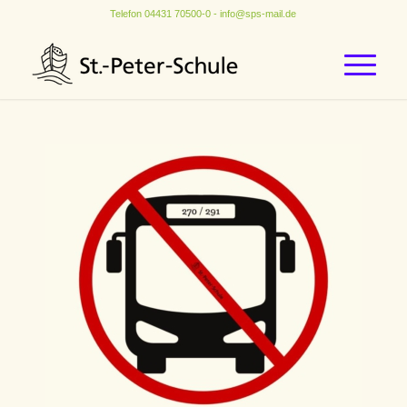
Telefon
04431 70500-0
-
info@sps-mail.de