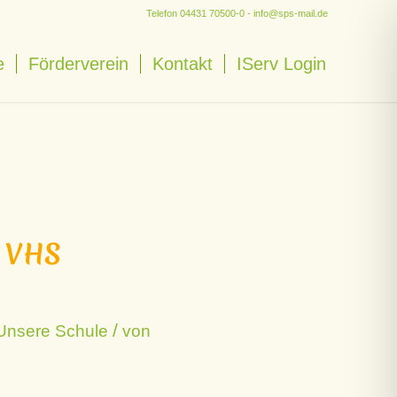
Telefon
04431 70500-0
-
info@sps-mail.de
e
Förderverein
Kontakt
IServ Login
r VHS
/
Unsere Schule
von